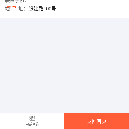
联系手机：
****
地 址：
铁建路100号
返回首页
电话咨询